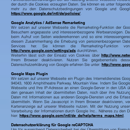
der durch die Cookies erzeugten Daten. Sie können es unter folgend
mehr zu den Datenschutzbedingungen von Google und Google
https://www.google.de/intl/de/policies/
.
Google Analytics / AdSense Remarketing
Wir setzen auf unserer Webseite die Remarketing-Funktion der Goo
Besuchern angepasste und interessenbezogene Werbeanzeigen. Dabe
beim Aufruf von Seiten wiedererkennen und so eine interessenger
diesem Zusammenhang die Erhebung von personenbezogenen Daten 
Services her. Sie können die Remarketing-Funktion von
http://www.google.com/settings/ads
durchführen.
Weiterhin lässt sich der Einsatz von Cookies über
http://www.netw
Ihrem Browser deaktivieren. Nutzen Sie gegebenenfalls des
Datenschutzerklärung von Google erfahren Sie unter:
http://www.goo
Google Maps Plugin
Wir setzen auf unserer Webseite ein Plugin des Internetdienstes Go
94043, 1600 Amphitheatre Parkway, Mountain View. Indem Sie Google
Webseite und Ihre IP-Adresse an einen Google-Server in den USA üb
den genauen Inhalt der übermittelten Daten, noch über ihre Nutzu
Daten mit Informationen aus anderen Google-Diensten und die Erfas
übermitteln. Wenn Sie Javascript in Ihrem Browser deaktivieren, 
Kartenanzeige auf unserer Webseite nutzen. Mit der Nutzung unser
Verarbeitung der Informationen durch Google Inc.. Näheres zu den
hier:
https://www.google.com/intl/de_de/help/terms_maps.html
.
Datenschutzerklärung für Google reCAPTCHA
Um für ausreichend Datensicherheit bei der Übermittlung von Formu