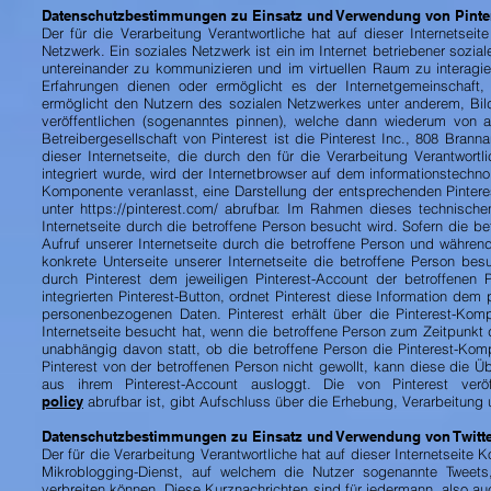
Datenschutzbestimmungen zu Einsatz und Verwendung von Pinte
Der für die Verarbeitung Verantwortliche hat auf dieser Internetseit
Netzwerk. Ein soziales Netzwerk ist ein im Internet betriebener sozia
untereinander zu kommunizieren und im virtuellen Raum zu interag
Erfahrungen dienen oder ermöglicht es der Internetgemeinschaft, 
ermöglicht den Nutzern des sozialen Netzwerkes unter anderem, Bild
veröffentlichen (sogenanntes pinnen), welche dann wiederum von a
Betreibergesellschaft von Pinterest ist die Pinterest Inc., 808 Bran
dieser Internetseite, die durch den für die Verarbeitung Verantwortl
integriert wurde, wird der Internetbrowser auf dem informationstechn
Komponente veranlasst, eine Darstellung der entsprechenden Pintere
unter
https://pinterest.com/
abrufbar. Im Rahmen dieses technischen 
Internetseite durch die betroffene Person besucht wird. Sofern die bet
Aufruf unserer Internetseite durch die betroffene Person und währen
konkrete Unterseite unserer Internetseite die betroffene Person b
durch Pinterest dem jeweiligen Pinterest-Account der betroffenen P
integrierten Pinterest-Button, ordnet Pinterest diese Information dem
personenbezogenen Daten. Pinterest erhält über die Pinterest-Kom
Internetseite besucht hat, wenn die betroffene Person zum Zeitpunkt de
unabhängig davon statt, ob die betroffene Person die Pinterest-Kompo
Pinterest von der betroffenen Person nicht gewollt, kann diese die Üb
aus ihrem Pinterest-Account ausloggt. Die von Pinterest veröff
policy
abrufbar ist, gibt Aufschluss über die Erhebung, Verarbeitun
Datenschutzbestimmungen zu Einsatz und Verwendung von Twitt
Der für die Verarbeitung Verantwortliche hat auf dieser Internetseite Ko
Mikroblogging-Dienst, auf welchem die Nutzer sogenannte Tweets,
verbreiten können. Diese Kurznachrichten sind für jedermann, also au