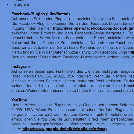
Instagram
Facebook-Plugins (Like-Button)
Auf unseren Seiten sind Plugins des sozialen Netzwerks Facebook, An
Die Facebook-Plugins erkennen Sie an dem Facebook-Logo oder dem "L
Plugins finden Sie hier:
http://developers.facebook.com/docs/plugin
zwischen Ihrem Browser und dem Facebook-Server hergestellt. Face
besucht haben. Wenn Sie den Facebook "Like-Button" anklicken währe
Seiten auf Ihrem Facebook-Profil verlinken. Dadurch kann Facebook
dass wir als Anbieter der Seiten keine Kenntnis vom Inhalt der über
hierzu finden Sie in der Datenschutzerklärung von Facebook unter
htt
Besuch unserer Seiten Ihrem Facebook-Nutzerkonto zuordnen kann, lo
Instagram
Auf unseren Seiten sind Funktionen des Dienstes Instagram eingeb
Road, Menlo Park, CA, 94025, USA integriert. Wenn Sie in Ihrem In
die Inhalte unserer Seiten mit Ihrem Instagram-Profil verlinken. D
weisen darauf hin, dass wir als Anbieter der Seiten keine Kenn
erhalten.Weitere Informationen hierzu finden Sie in der Datenschutze
YouTube
Unsere Webseite nutzt Plugins der von Google betriebenen Seite Yo
94066, USA. Wenn Sie eine unserer mit einem YouTube-Plugin aus
hergestellt. Dabei wird dem Youtube-Server mitgeteilt, welche uns
ermöglichen Sie YouTube, Ihr Surfverhalten direkt Ihrem persönliche
Account ausloggen.Weitere Informationen zum Umgang vo
unter:
https://www.google.de/intl/de/policies/privacy
.