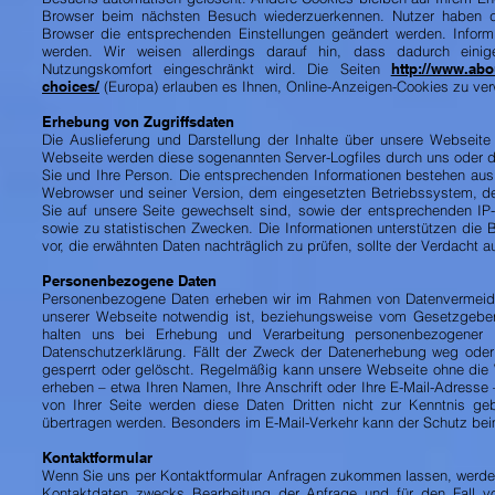
Browser beim nächsten Besuch wiederzuerkennen. Nutzer haben d
Browser die entsprechenden Einstellungen geändert werden. Informie
werden. Wir weisen allerdings darauf hin, dass dadurch einig
Nutzungskomfort eingeschränkt wird. Die Seiten
http://www.abo
choices/
(Europa) erlauben es Ihnen, Online-Anzeigen-Cookies zu ver
Erhebung von Zugriffsdaten
Die Auslieferung und Darstellung der Inhalte über unsere Webseite 
Webseite werden diese sogenannten Server-Logfiles durch uns oder d
Sie und Ihre Person. Die entsprechenden Informationen bestehen a
Webrowser und seiner Version, dem eingesetzten Betriebssystem, dem
Sie auf unsere Seite gewechselt sind, sowie der entsprechenden IP-
sowie zu statistischen Zwecken. Die Informationen unterstützen die
vor, die erwähnten Daten nachträglich zu prüfen, sollte der Verdacht
Personenbezogene Daten
Personenbezogene Daten erheben wir im Rahmen von Datenvermeid
unserer Webseite notwendig ist, beziehungsweise vom Gesetzgeber 
halten uns bei Erhebung und Verarbeitung personenbezogener 
Datenschutzerklärung. Fällt der Zweck der Datenerhebung weg oder 
gesperrt oder gelöscht. Regelmäßig kann unsere Webseite ohne die
erheben – etwa Ihren Namen, Ihre Anschrift oder Ihre E-Mail-Adresse –
von Ihrer Seite werden diese Daten Dritten nicht zur Kenntnis ge
übertragen werden. Besonders im E-Mail-Verkehr kann der Schutz bei
Kontaktformular
Wenn Sie uns per Kontaktformular Anfragen zukommen lassen, werde
Kontaktdaten zwecks Bearbeitung der Anfrage und für den Fall vo