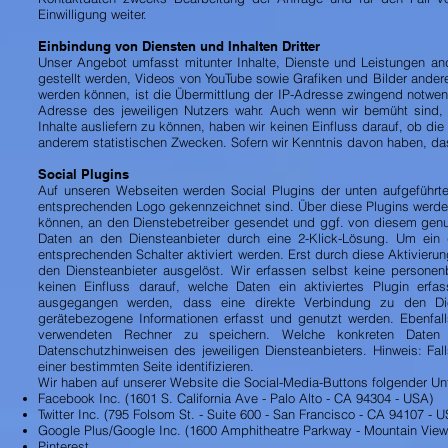
Einwilligung weiter.
Einbindung von Diensten und Inhalten Dritter
Unser Angebot umfasst mitunter Inhalte, Dienste und Leistungen an
gestellt werden, Videos von YouTube sowie Grafiken und Bilder ander
werden können, ist die Übermittlung der IP-Adresse zwingend notwendi
Adresse des jeweiligen Nutzers wahr. Auch wenn wir bemüht sind, a
Inhalte ausliefern zu können, haben wir keinen Einfluss darauf, ob di
anderem statistischen Zwecken. Sofern wir Kenntnis davon haben, das
Social Plugins
Auf unseren Webseiten werden Social Plugins der unten aufgeführt
entsprechenden Logo gekennzeichnet sind. Über diese Plugins werd
können, an den Dienstebetreiber gesendet und ggf. von diesem genu
Daten an den Diensteanbieter durch eine 2-Klick-Lösung. Um ein 
entsprechenden Schalter aktiviert werden. Erst durch diese Aktivier
den Diensteanbieter ausgelöst. Wir erfassen selbst keine persone
keinen Einfluss darauf, welche Daten ein aktiviertes Plugin er
ausgegangen werden, dass eine direkte Verbindung zu den Di
gerätebezogene Informationen erfasst und genutzt werden. Ebenfal
verwendeten Rechner zu speichern. Welche konkreten Daten 
Datenschutzhinweisen des jeweiligen Diensteanbieters. Hinweis: Fa
einer bestimmten Seite identifizieren.
Wir haben auf unserer Website die Social-Media-Buttons folgender 
Facebook Inc. (1601 S. California Ave - Palo Alto - CA 94304 - USA)
Twitter Inc. (795 Folsom St. - Suite 600 - San Francisco - CA 94107 - 
Google Plus/Google Inc. (1600 Amphitheatre Parkway - Mountain View
Pinterest