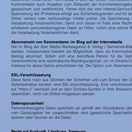
Kommentaren auch Angaben zum Zeitpunkt der Kommentareingabe 
gespeichert und veröffentlicht. Ferner wird die vom Internet-Service
Speicherung der IP-Adresse erfolgt aus Sicherheitsgründen und für 
Dritter verletzt oder rechtswidrige Inhalte postet. Die Speicheru
Verarbeitung Verantwortlichen, damit sich dieser im Falle einer Rech
erhobenen personenbezogenen Daten an Dritte, sofern eine solche We
die Verarbeitung Verantwortlichen dient.
Abonnement von Kommentaren im Blog auf der Internetseite
Die im Blog der 8ner Media Werbeagentur & Verlag / Gemeinde-Blat
werden. Insbesondere besteht die Möglichkeit, dass ein Komment
Beitrag abonniert. Sofern sich eine betroffene Person für die Op
Verantwortliche eine automatische Bestätigungsmail, um im Double-Op
Adresse für diese Option entschieden hat. Die Option zum Abonneme
SSL-Verschlüsselung
Diese Seite nutzt aus Gründen der Sicherheit und zum Schutz der Übe
Seitenbetreiber senden, eine SSL-Verschlüsselung. Eine verschlüssel
auf "https://" wechselt und an dem Schloss-Symbol in Ihrer Browserz
übermitteln, nicht von Dritten mitgelesen werden
Datensparsamkeit
Personenbezogene Daten speichern wir gemäß den Grundsätzen der D
vom Gesetzgeber her vorgeschrieben wird (gesetzliche Speicherfris
sperren oder löschen wir die Daten.
Recht auf Auskunft, Löschung, Sperrung