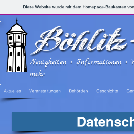
Diese Website wurde mit dem Homepage-Baukasten vo
Neuigkeiten + Informationen + 
mehr
Aktuelles
Veranstaltungen
Behörden
Geschichte
Gem
Datensch