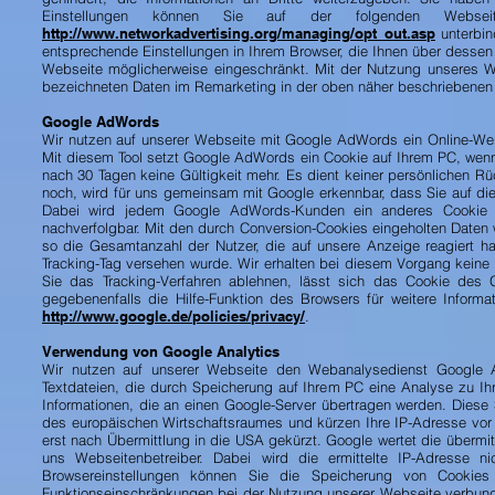
Einstellungen können Sie auf der folgenden Webse
http://www.networkadvertising.org/managing/opt_out.asp
unterbin
entsprechende Einstellungen in Ihrem Browser, die Ihnen über dessen 
Webseite möglicherweise eingeschränkt. Mit der Nutzung unseres W
bezeichneten Daten im Remarketing in der oben näher beschriebenen 
Google AdWords
Wir nutzen auf unserer Webseite mit Google AdWords ein Online-We
Mit diesem Tool setzt Google AdWords ein Cookie auf Ihrem PC, we
nach 30 Tagen keine Gültigkeit mehr. Es dient keiner persönlichen R
noch, wird für uns gemeinsam mit Google erkennbar, dass Sie auf die
Dabei wird jedem Google AdWords-Kunden ein anderes Cookie 
nachverfolgbar. Mit den durch Conversion-Cookies eingeholten Daten 
so die Gesamtanzahl der Nutzer, die auf unsere Anzeige reagiert h
Tracking-Tag versehen wurde. Wir erhalten bei diesem Vorgang keine In
Sie das Tracking-Verfahren ablehnen, lässt sich das Cookie des G
gegebenenfalls die Hilfe-Funktion des Browsers für weitere Infor
http://www.google.de/policies/privacy/
.
Verwendung von Google Analytics
Wir nutzen auf unserer Webseite den Webanalysedienst Google A
Textdateien, die durch Speicherung auf Ihrem PC eine Analyse zu I
Informationen, die an einen Google-Server übertragen werden. Dies
des europäischen Wirtschaftsraumes und kürzen Ihre IP-Adresse vor Ü
erst nach Übermittlung in die USA gekürzt. Google wertet die übermitt
uns Webseitenbetreiber. Dabei wird die ermittelte IP-Adresse 
Browsereinstellungen können Sie die Speicherung von Cookies
Funktionseinschränkungen bei der Nutzung unserer Webseite verbunde