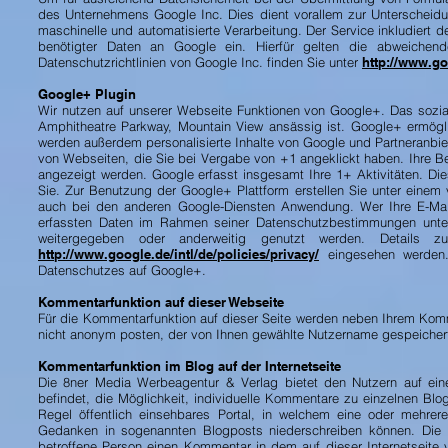
des Unternehmens Google Inc. Dies dient vorallem zur Unterscheidun
maschinelle und automatisierte Verarbeitung. Der Service inkludiert
benötigter Daten an Google ein. Hierfür gelten die abweiche
Datenschutzrichtlinien von Google Inc. finden Sie unter
http://www.go
Google+ Plugin
Wir nutzen auf unserer Webseite Funktionen von Google+. Das sozi
Amphitheatre Parkway, Mountain View ansässig ist. Google+ ermöglic
werden außerdem personalisierte Inhalte von Google und Partneranbie
von Webseiten, die Sie bei Vergabe von +1 angeklickt haben. Ihre B
angezeigt werden. Google erfasst insgesamt Ihre 1+ Aktivitäten. Di
Sie. Zur Benutzung der Google+ Plattform erstellen Sie unter einem
auch bei den anderen Google-Diensten Anwendung. Wer Ihre E-Mail
erfassten Daten im Rahmen seiner Datenschutzbestimmungen unter 
weitergegeben oder anderweitig genutzt werden. Details
http://www.google.de/intl/de/policies/privacy/
eingesehen werden.
Datenschutzes auf Google+.
​Kommentarfunktion auf dieser Webseite
Für die Kommentarfunktion auf dieser Seite werden neben Ihrem Ko
nicht anonym posten, der von Ihnen gewählte Nutzername gespeicher
Kommentarfunktion im Blog auf der Internetseite
Die 8ner Media Werbeagentur & Verlag bietet den Nutzern auf einem
befindet, die Möglichkeit, individuelle Kommentare zu einzelnen Blog-
Regel öffentlich einsehbares Portal, in welchem eine oder mehre
Gedanken in sogenannten Blogposts niederschreiben können. Die B
betroffene Person einen Kommentar in dem auf dieser Internetseite 