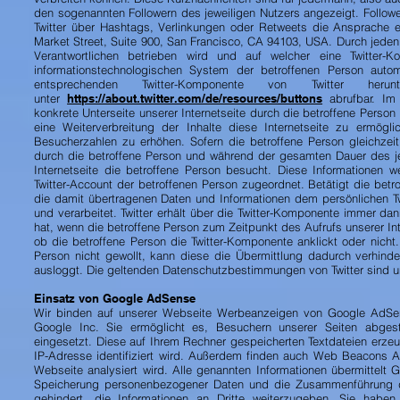
den sogenannten Followern des jeweiligen Nutzers angezeigt. Follower
Twitter über Hashtags, Verlinkungen oder Retweets die Ansprache eine
Market Street, Suite 900, San Francisco, CA 94103, USA. Durch jeden A
Verantwortlichen betrieben wird und auf welcher eine Twitter-Ko
informationstechnologischen System der betroffenen Person automa
entsprechenden Twitter-Komponente von Twitter heru
unter
https://about.twitter.com/de/resources/buttons
abrufbar. Im 
konkrete Unterseite unserer Internetseite durch die betroffene Person
eine Weiterverbreitung der Inhalte diese Internetseite zu ermögl
Besucherzahlen zu erhöhen. Sofern die betroffene Person gleichzeitig
durch die betroffene Person und während der gesamten Dauer des jewe
Internetseite die betroffene Person besucht. Diese Informationen
Twitter-Account der betroffenen Person zugeordnet. Betätigt die betro
die damit übertragenen Daten und Informationen dem persönlichen Tw
und verarbeitet. Twitter erhält über die Twitter-Komponente immer dan
hat, wenn die betroffene Person zum Zeitpunkt des Aufrufs unserer Inte
ob die betroffene Person die Twitter-Komponente anklickt oder nicht. 
Person nicht gewollt, kann diese die Übermittlung dadurch verhinder
ausloggt. Die geltenden Datenschutzbestimmungen von Twitter sind 
Einsatz von Google AdSense
Wir binden auf unserer Webseite Werbeanzeigen von Google AdSen
Google Inc. Sie ermöglicht es, Besuchern unserer Seiten abge
eingesetzt. Diese auf Ihrem Rechner gespeicherten Textdateien erze
IP-Adresse identifiziert wird. Außerdem finden auch Web Beacons 
Webseite analysiert wird. Alle genannten Informationen übermittel
Speicherung personenbezogener Daten und die Zusammenführung der
gehindert, die Informationen an Dritte weiterzugeben. Sie haben